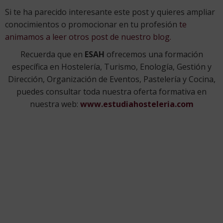
Si te ha parecido interesante este post y quieres ampliar
conocimientos o promocionar en tu profesión
te
animamos a leer otros post de nuestro blog.
Recuerda que en
ESAH
ofrecemos una formación
específica en Hostelería, Turismo, Enología, Gestión y
Dirección, Organización de Eventos, Pastelería y Cocina,
puedes consultar toda nuestra oferta formativa en
nuestra web:
www.estudiahosteleria.com
ANTERIOR
SIGUIENTE
Los destinos más románticos para San Valentín
La cocina de autor: concepto, características y referentes
Q
METODOLOGÍA
H