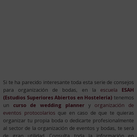
al sector de la organización de eventos y bodas, te será
de gran utilidad. Consulta toda la información en
EstudiaHosteleria.com
ANTERIOR
SIGUIENTE
Gastronomía en los restaurantes de hotel ¡Claves para una propuesta atractiva!
Risotto de Boletus ¡Conoce cómo hacer esta receta!
Q
METODOLOGÍA
H
S
D
Nuestra propuesta
S
lu
Quién nos acompaña
ES
a
Tu equipo docente
ju
Te
9:
es
Tu campus virtual
–
Co
El título que reconocerá tu formación
17
Vi
Actividades prácticas