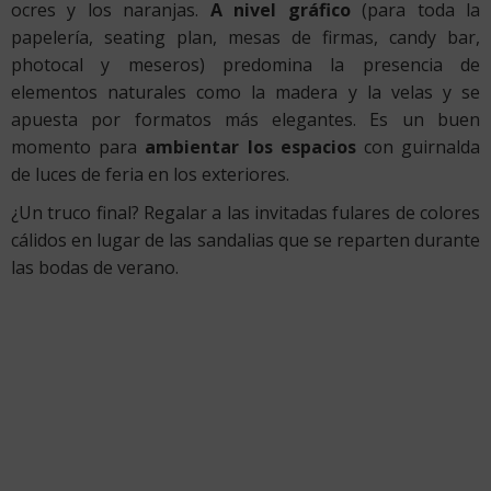
ocres y los naranjas.
A nivel gráfico
(para toda la
papelería, seating plan, mesas de firmas, candy bar,
photocal y meseros) predomina la presencia de
elementos naturales como la madera y la velas y se
apuesta por formatos más elegantes. Es un buen
momento para
ambientar los espacios
con guirnalda
de luces de feria en los exteriores.
¿Un truco final? Regalar a las invitadas fulares de colores
cálidos en lugar de las sandalias que se reparten durante
las bodas de verano.
Si te ha parecido interesante toda esta serie de consejos
para organización de bodas, en la
escuela
ESAH
(Estudios Superiores Abiertos en Hostelería)
tenemos
un
curso de wedding planner
y
organización de
eventos protocolarios
que en caso de que te quieras
organizar tu propia boda o dedicarte profesionalmente