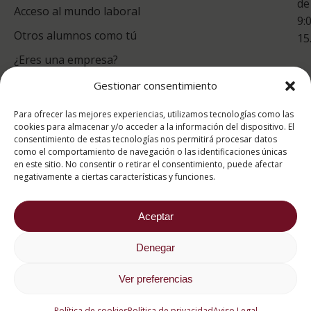
de
Acceso al mundo laboral
9:
Otros alumnos como tú
15
¿Eres una empresa?
Gestionar consentimiento
puntuación para ESAH
Para ofrecer las mejores experiencias, utilizamos tecnologías como las
9.4
/10
cookies para almacenar y/o acceder a la información del dispositivo. El
consentimiento de estas tecnologías nos permitirá procesar datos
basado en
1331
como el comportamiento de navegación o las identificaciones únicas
Valoraciones soportado por
eKomi
en este sitio. No consentir o retirar el consentimiento, puede afectar
negativamente a ciertas características y funciones.
Aceptar
Denegar
2026 ® Estudios Superiores Abiertos de Hostelería
682 734 562
Ver preferencias
Aviso Legal
Política de cookies
Política de privacidad
Política de cookies
Política de privacidad
Aviso Legal