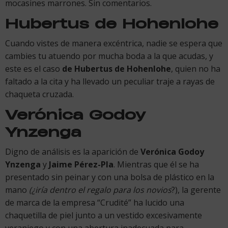
mocasines marrones. Sin comentarios.
Hubertus de Hohenlohe
Cuando vistes de manera excéntrica, nadie se espera que
cambies tu atuendo por mucha boda a la que acudas, y
este es el caso
de Hubertus de Hohenlohe
, quien no ha
faltado a la cita y ha llevado un peculiar traje a rayas de
chaqueta cruzada.
Verónica Godoy
Ynzenga
Digno de análisis es la aparición de
Verónica Godoy
Ynzenga
y
Jaime Pérez-Pla
. Mientras que él se ha
presentado sin peinar y con una bolsa de plástico en la
mano
(¿iría dentro el regalo para los novios
?), la gerente
de marca de la empresa “Crudité” ha lucido una
chaquetilla de piel junto a un vestido excesivamente
veraniego y con una abertura inadecuada para