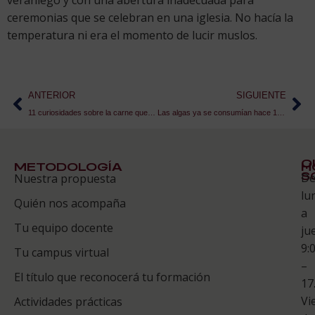
ceremonias que se celebran en una iglesia. No hacía la
temperatura ni era el momento de lucir muslos.
ANTERIOR
SIGUIENTE
11 curiosidades sobre la carne que no sabías
Las algas ya se consumían hace 14000 años en América
Q
METODOLOGÍA
H
S
D
Nuestra propuesta
S
lu
Quién nos acompaña
ES
a
Tu equipo docente
ju
Te
9:
es
Tu campus virtual
–
Co
El título que reconocerá tu formación
17
Vi
Actividades prácticas