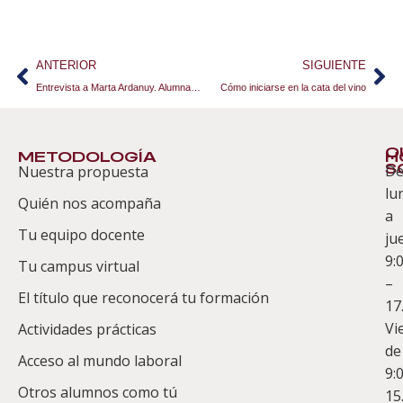
ANTERIOR
SIGUIENTE
Entrevista a Marta Ardanuy. Alumna del Curso de Wedding Planner y Protocolo
Cómo iniciarse en la cata del vino
Q
METODOLOGÍA
H
S
D
Nuestra propuesta
S
lu
Quién nos acompaña
ES
a
Tu equipo docente
ju
Te
9:
es
Tu campus virtual
–
Co
El título que reconocerá tu formación
17
Vi
Actividades prácticas
de
Acceso al mundo laboral
9:
Otros alumnos como tú
15