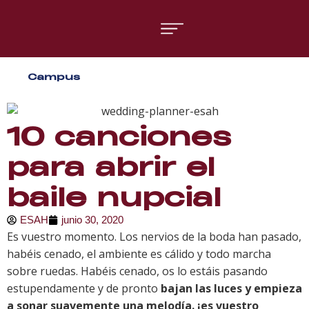
Áreas formativas
Campus
Gestión y Dirección
Organización de Eventos
10 canciones
para abrir el
baile nupcial
ESAH
junio 30, 2020
Es vuestro momento. Los nervios de la boda han pasado,
habéis cenado, el ambiente es cálido y todo marcha
sobre ruedas. Habéis cenado, os lo estáis pasando
estupendamente y de pronto
bajan las luces y empieza
a sonar suavemente una melodía. ¡es vuestro