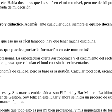
, etc. Había dos o tres que las situé en el mismo nivel, pero me decidí p
 nada de mi decisión.
ro y didáctico
. Además, ante cualquier duda, siempre el
equipo docen
que eso no es fácil tampoco, hay que tener mucha disciplina.
ees que puede aportar la formación en este momento?
ofesional. La espectacular oferta gastronómica y el crecimiento del sec
empresas que calculan el food cost sin hacer inventarios.
onomía de calidad, pero la base es la gestión. Calcular food cost, esca
.
 estoy. Sus marcas emblemáticas son El Portal y Bar Manero. La última
er de Gestión. Soy feliz en este lugar y ahora se inicia un proceso de 
e manera óptima.
vidente que todo esto es por mi bien profesional y mis inquietudes de fo