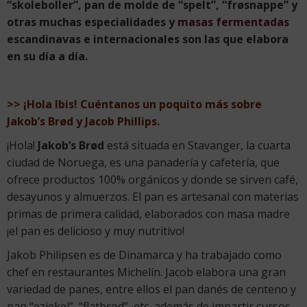
“skoleboller”, pan de molde de “spelt”, “frøsnappe” y
otras muchas especialidades y
masas fermentadas
escandinavas e internacionales son las que elabora
en su día a día.
>> ¡Hola Ibis! Cuéntanos un poquito más sobre
Jakob’s Brød y Jacob Phillips.
¡Hola!
Jakob’s Brød
está situada en Stavanger, la cuarta
ciudad de Noruega, es una panadería y cafetería, que
ofrece productos 100% orgánicos y donde se sirven café,
desayunos y almuerzos. El pan es artesanal con materias
primas de primera calidad, elaborados con masa madre
¡el pan es delicioso y muy nutritivo!
Jakob Philipsen es de Dinamarca y ha trabajado como
chef en restaurantes Michelín. Jacob elabora una gran
variedad de panes, entre ellos el pan danés de centeno y
pan “eziekel”, “flatbrod”, etc, además de impartir cursos