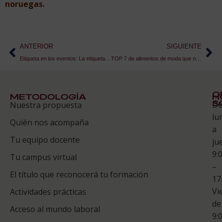
noruegas.
ANTERIOR
SIGUIENTE
Etiqueta en los eventos: La etiqueta masculina
TOP 7 de alimentos de moda que no pueden faltar en tu cocina
Q
METODOLOGÍA
H
S
D
Nuestra propuesta
S
lu
Quién nos acompaña
ES
a
Tu equipo docente
ju
Te
9:
es
Tu campus virtual
–
Co
El título que reconocerá tu formación
17
Vi
Actividades prácticas
de
Acceso al mundo laboral
9: