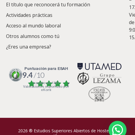
Co
El título que reconocerá tu formación
17
Vi
Actividades prácticas
de
Acceso al mundo laboral
9:
Otros alumnos como tú
15
¿Eres una empresa?
puntuación para ESAH
9.4
/10
basado en
1331
Valoraciones soportado por
eKomi
2026 ® Estudios Superiores Abiertos de Hostelería