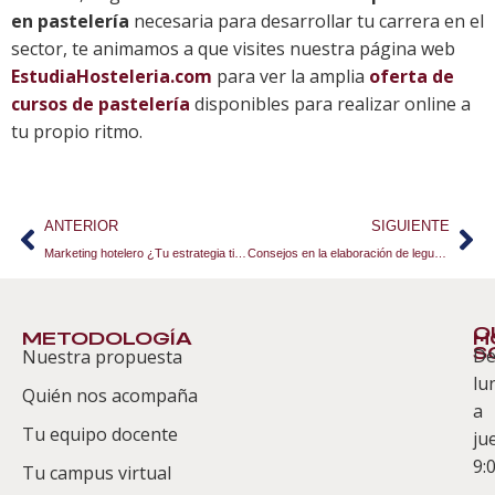
en pastelería
necesaria para desarrollar tu carrera en el
sector, te animamos a que visites nuestra página web
EstudiaHosteleria.com
para ver la amplia
oferta de
cursos de pastelería
disponibles para realizar online a
tu propio ritmo.
ANTERIOR
SIGUIENTE
Marketing hotelero ¿Tu estrategia tiene en cuenta el móvil?
Consejos en la elaboración de legumbres
Q
METODOLOGÍA
H
S
D
Nuestra propuesta
S
lu
Quién nos acompaña
ES
a
Tu equipo docente
ju
Te
9:
es
Tu campus virtual
–