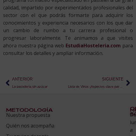
programa formativo especializado en pastelería de gran
calidad, impartido por experimentados profesionales del
sector con el que podrás formarte para adquirir los
conocimientos y experiencia necesarios con los que dar
un cambio de rumbo a tu carrera profesional o
progresar laboralmente. Te animamos a que visites
ahora nuestra página web
EstudiaHosteleria.com
para
consultar los detalles y ampliar información.
ANTERIOR
SIGUIENTE
La pastelería sin azúcar
Lista de Vinos ¡Aspectos clave para elaborarla!
Q
METODOLOGÍA
H
S
D
Nuestra propuesta
S
lu
Quién nos acompaña
ES
a