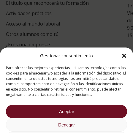
Co
El título que reconocerá tu formación
17
Vi
Actividades prácticas
de
Acceso al mundo laboral
9:
Otros alumnos como tú
15
¿Eres una empresa?
Gestionar consentimiento
puntuación para ESAH
Para ofrecer las mejores experiencias, utilizamos tecnologías como las
9.4
/10
cookies para almacenar y/o acceder a la información del dispositivo. El
consentimiento de estas tecnologías nos permitirá procesar datos
basado en
1331
como el comportamiento de navegación o las identificaciones únicas
Valoraciones soportado por
eKomi
en este sitio. No consentir o retirar el consentimiento, puede afectar
negativamente a ciertas características y funciones.
Aceptar
Denegar
2026 ® Estudios Superiores Abiertos de Hostelería