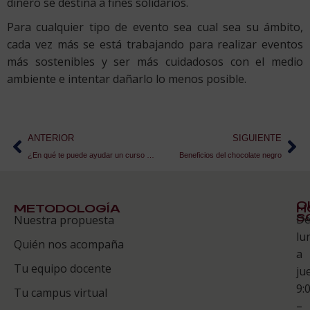
dinero se destina a fines solidarios.
Para cualquier tipo de evento sea cual sea su ámbito,
cada vez más se está trabajando para realizar eventos
más sostenibles y ser más cuidadosos con el medio
ambiente e intentar dañarlo lo menos posible.
ANTERIOR
SIGUIENTE
¿En qué te puede ayudar un curso de marketing turístico?
Beneficios del chocolate negro
Q
METODOLOGÍA
H
S
D
Nuestra propuesta
S
lu
Quién nos acompaña
ES
a
Tu equipo docente
ju
Te
9:
es
Tu campus virtual
–