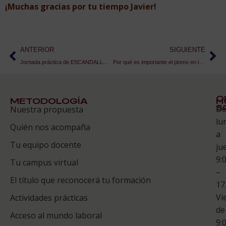
¡Muchas gracias por tu tiempo Javier!
ANTERIOR
SIGUIENTE
Jornada práctica de ESCANDALLO en Sevilla con Antonio Borrego
Por qué es importante el plomo en las copas de vino: cristal de plomo
Q
METODOLOGÍA
H
S
D
Nuestra propuesta
S
lu
Quién nos acompaña
ES
a
Tu equipo docente
ju
Te
9:
es
Tu campus virtual
–
Co
El título que reconocerá tu formación
17
Vi
Actividades prácticas
de
Acceso al mundo laboral
9: