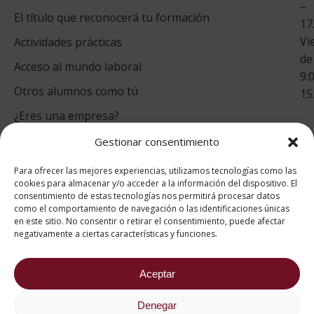
–
Co
El título que reconocerá tu formación
17
Vi
Actividades prácticas
de
Acceso al mundo laboral
9:
Otros alumnos como tú
15
¿Eres una empresa?
Gestionar consentimiento
puntuación para ESAH
Para ofrecer las mejores experiencias, utilizamos tecnologías como las
9.4
/10
cookies para almacenar y/o acceder a la información del dispositivo. El
consentimiento de estas tecnologías nos permitirá procesar datos
basado en
1331
como el comportamiento de navegación o las identificaciones únicas
Valoraciones soportado por
eKomi
en este sitio. No consentir o retirar el consentimiento, puede afectar
negativamente a ciertas características y funciones.
Aceptar
Denegar
2026 ® Estudios Superiores Abiertos de Hostelería