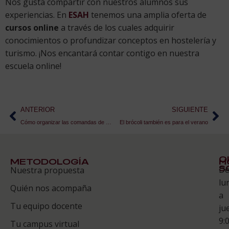
Nos gusta compartir con nuestros alumnos sus
experiencias. En
ESAH
tenemos una amplia oferta de
cursos online
a través de los cuales adquirir
conocimientos o profundizar conceptos en hostelería y
turismo. ¡Nos encantará contar contigo en nuestra
escuela online!
ANTERIOR
SIGUIENTE
Cómo organizar las comandas de un restaurante
El brócoli también es para el verano
Q
METODOLOGÍA
H
S
D
Nuestra propuesta
S
lu
Quién nos acompaña
ES
a
Tu equipo docente
ju
Te
9:
es
Tu campus virtual