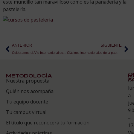
este mundillo tan maravilloso como es la panadería y la
pastelería.
ANTERIOR
SIGUIENTE
Celebramos el Año Internacional de las Legumbres con una receta de Hummus
Clásicos internacionales de la pastelería versionados | Práctica ESAH
Q
METODOLOGÍA
H
S
D
Nuestra propuesta
S
lu
Quién nos acompaña
ES
a
Tu equipo docente
ju
Te
9:
es
Tu campus virtual
–
Co
El título que reconocerá tu formación
17
Vi
Actividades prácticas