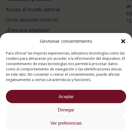
de
Acceso al mundo laboral
9:
Otros alumnos como tú
15
¿Eres una empresa?
Gestionar consentimiento
puntuación para ESAH
Para ofrecer las mejores experiencias, utilizamos tecnologías como las
9.4
/10
cookies para almacenar y/o acceder a la información del dispositivo. El
consentimiento de estas tecnologías nos permitirá procesar datos
basado en
1331
como el comportamiento de navegación o las identificaciones únicas
Valoraciones soportado por
eKomi
en este sitio. No consentir o retirar el consentimiento, puede afectar
negativamente a ciertas características y funciones.
Aceptar
Denegar
2026 ® Estudios Superiores Abiertos de Hostelería
682 734 562
Ver preferencias
Aviso Legal
Política de cookies