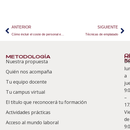
ANTERIOR
SIGUIENTE
Cómo incluir el coste de personal en el escandallo de un plato
Técnicas de emplatado
Q
METODOLOGÍA
H
S
D
Nuestra propuesta
S
lu
Quién nos acompaña
ES
a
Tu equipo docente
ju
Te
9:
es
Tu campus virtual
–
Co
El título que reconocerá tu formación
17
Vi
Actividades prácticas
de
Acceso al mundo laboral
9: