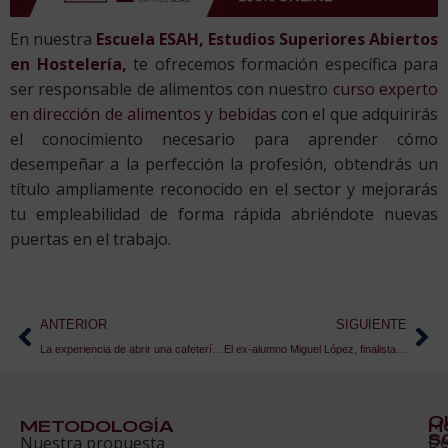
En nuestra
Escuela ESAH, Estudios Superiores Abiertos
en Hostelería,
te ofrecemos formación específica para
ser responsable de alimentos con nuestro
curso experto
en dirección de alimentos y bebidas
con el que adquirirás
el conocimiento necesario para aprender cómo
desempeñar a la perfección la profesión, obtendrás un
título ampliamente reconocido en el sector y mejorarás
tu empleabilidad de forma rápida abriéndote nuevas
puertas en el trabajo.
ANTERIOR
SIGUIENTE
La experiencia de abrir una cafetería. Irene, alumna de Pastelería
El ex-alumno Miguel López, finalista de ‘Mi Pincho LATERAL’
Q
METODOLOGÍA
H
S
D
Nuestra propuesta