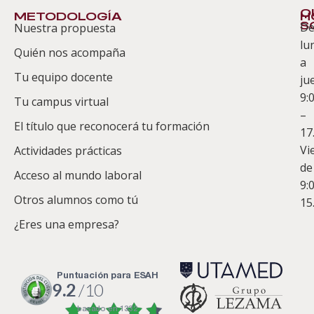
Q
METODOLOGÍA
H
S
D
Nuestra propuesta
S
lu
Quién nos acompaña
ES
a
Tu equipo docente
ju
Te
9:
es
Tu campus virtual
–
Co
El título que reconocerá tu formación
17
Vi
Actividades prácticas
de
Acceso al mundo laboral
9:
Otros alumnos como tú
15
¿Eres una empresa?
puntuación para ESAH
9.2
/10
basado en
1332