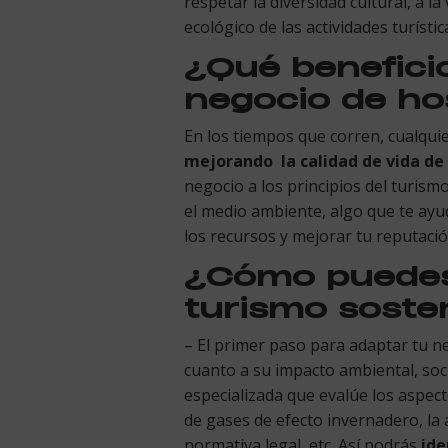
respetar la diversidad cultural, a l
ecológico de las actividades turístic
¿Qué beneficio
negocio de ho
En los tiempos que corren, cualquie
mejorando la calidad de vida de 
negocio a los principios del turis
el medio ambiente, algo que te ay
los recursos y mejorar tu reputaci
¿Cómo puedes 
turismo soste
– El primer paso para adaptar tu ne
cuanto a su impacto ambiental, soc
especializada que evalúe los aspec
de gases de efecto invernadero, la ac
normativa legal, etc. Así podrás
ide