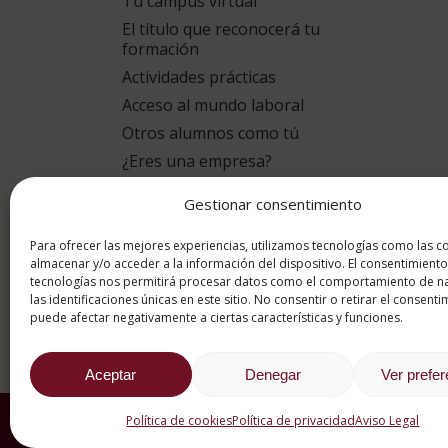
Tu campus virtual
El título que reconocerá tu
formación
Actividades prácticas
Acceso al mundo laboral
Otros alumnos como tú
¿Eres una empresa?
Gestionar consentimiento
puntuación para
9.4
/10
Para ofrecer las mejores experiencias, utilizamos tecnologías como las c
almacenar y/o acceder a la información del dispositivo. El consentimiento
tecnologías nos permitirá procesar datos como el comportamiento de n
basado en
1331 Valoracion
las identificaciones únicas en este sitio. No consentir o retirar el consenti
por eKomi
puede afectar negativamente a ciertas características y funciones.
Aceptar
Denegar
Ver prefe
Política de cookies
Política de privacidad
Aviso Legal
2026 ® Estudios Superiore