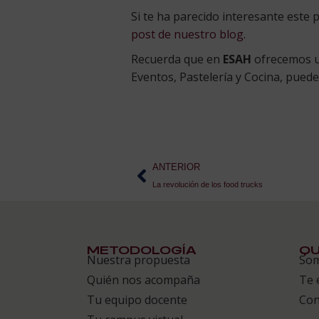
Si te ha parecido interesante este
post de nuestro blog.
Recuerda que en
ESAH
ofrecemos un
Eventos, Pastelería y Cocina, pued
ANTERIOR
La revolución de los food trucks
METODOLOGÍA
QU
Nuestra propuesta
So
Quién nos acompaña
Te 
Tu equipo docente
Con