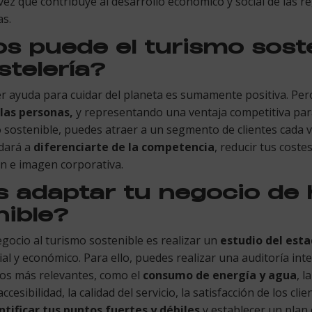
a vez que contribuye al desarrollo económico y social de las 
as.
s puede el turismo soste
stelería?
r ayuda para cuidar del planeta es sumamente positiva. Pero
las personas,
y representando una ventaja competitiva para
mo sostenible, puedes atraer a un segmento de clientes cada 
udará a
diferenciarte de la competencia
, reducir tus coste
ón e imagen corporativa.
adaptar tu negocio de h
nible?
gocio al turismo sostenible es realizar un
estudio del est
ial y económico. Para ello, puedes realizar una auditoría in
tos más relevantes, como el
consumo de energía y agua
, l
cesibilidad, la calidad del servicio, la satisfacción de los cli
ntificar tus puntos fuertes y débiles
y establecer un plan 