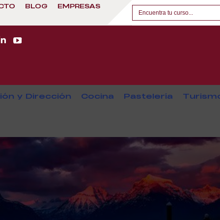
CTO
BLOG
EMPRESAS
ión y Dirección
Cocina
Pastelería
Turism