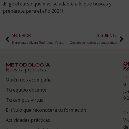
¡Elige el curso que más se adapte a lo que buscas y
prepárate para el año 2021!
ANTERIOR
SIGUIENTE
Entrevista a Álvaro Rodríguez. Profesor del Curso de Gestión para un Restaurante Saludable
Gestión de hoteles y restaurantes
Q
METODOLOGÍA
H
S
D
Nuestra propuesta
S
lu
Quién nos acompaña
ES
a
Tu equipo docente
ju
Te
9:
es
Tu campus virtual
–
Co
El título que reconocerá tu formación
17
Vi
Actividades prácticas
de