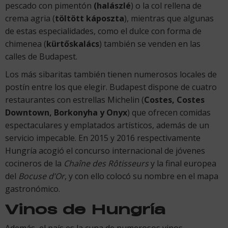
pescado con pimentón
(halászlé
) o la col rellena de
crema agria (
töltött káposzta
), mientras que algunas
de estas especialidades, como el dulce con forma de
chimenea (
kürtőskalács
) también se venden en las
calles de Budapest.
Los más sibaritas también tienen numerosos locales de
postín entre los que elegir. Budapest dispone de cuatro
restaurantes con estrellas Michelin (
Costes, Costes
Downtown, Borkonyha y Onyx
) que ofrecen comidas
espectaculares y emplatados artísticos, además de un
servicio impecable. En 2015 y 2016 respectivamente
Hungría acogió el concurso internacional de jóvenes
cocineros de la
Chaîne des Rôtisseurs
y la final europea
del
Bocuse d’Or
, y con ello colocó su nombre en el mapa
gastronómico.
Vinos de Hungría
Además, el país es la cuna de numerosos vinos