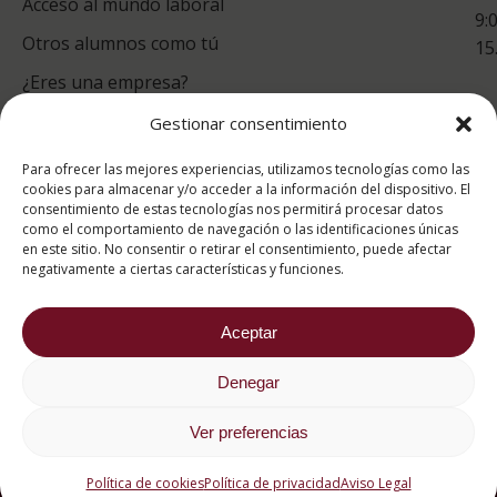
Acceso al mundo laboral
9:
Otros alumnos como tú
15
¿Eres una empresa?
Gestionar consentimiento
puntuación para ESAH
Para ofrecer las mejores experiencias, utilizamos tecnologías como las
9.4
/10
cookies para almacenar y/o acceder a la información del dispositivo. El
consentimiento de estas tecnologías nos permitirá procesar datos
basado en
1331
como el comportamiento de navegación o las identificaciones únicas
Valoraciones soportado por
eKomi
en este sitio. No consentir o retirar el consentimiento, puede afectar
negativamente a ciertas características y funciones.
Aceptar
Denegar
2026 ® Estudios Superiores Abiertos de Hostelería
682 734 562
Ver preferencias
Aviso Legal
Política de cookies
Política de privacidad
Política de cookies
Política de privacidad
Aviso Legal