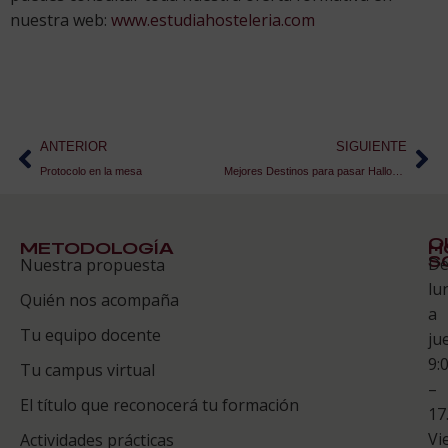
nuestra web:
www.estudiahosteleria.com
ANTERIOR
SIGUIENTE
Protocolo en la mesa
Mejores Destinos para pasar Halloween
Q
METODOLOGÍA
H
S
D
Nuestra propuesta
S
lu
Quién nos acompaña
ES
a
Tu equipo docente
ju
Te
9:
es
Tu campus virtual
–
Co
El título que reconocerá tu formación
17
Vi
Actividades prácticas