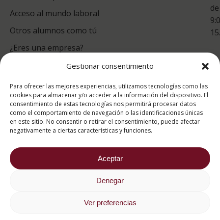
de
Acceso al mundo laboral
9:
Otros alumnos como tú
15
¿Eres una empresa?
Gestionar consentimiento
puntuación para ESAH
Para ofrecer las mejores experiencias, utilizamos tecnologías como las
9.2
/10
cookies para almacenar y/o acceder a la información del dispositivo. El
consentimiento de estas tecnologías nos permitirá procesar datos
basado en
1332
como el comportamiento de navegación o las identificaciones únicas
Valoraciones soportado por
eKomi
en este sitio. No consentir o retirar el consentimiento, puede afectar
negativamente a ciertas características y funciones.
Aceptar
Denegar
2026 ® Estudios Superiores Abiertos de Hostelería
682 734 562
Ver preferencias
Aviso Legal
Política de cookies
Política de privacidad