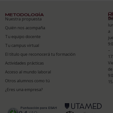
Q
METODOLOGÍA
H
S
D
Nuestra propuesta
S
lu
Quién nos acompaña
ES
a
Tu equipo docente
ju
Te
9:
es
Tu campus virtual
–
Co
El título que reconocerá tu formación
17
Vi
Actividades prácticas
de
Acceso al mundo laboral
9:
Otros alumnos como tú
15
¿Eres una empresa?
puntuación para ESAH