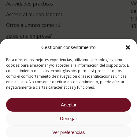
Vi
Actividades prácticas
de
Acceso al mundo laboral
9:
Otros alumnos como tú
15
¿Eres una empresa?
Gestionar consentimiento
puntuación para ESAH
Para ofrecer las mejores experiencias, utilizamos tecnologías como las
9.4
/10
cookies para almacenar y/o acceder a la información del dispositivo. El
consentimiento de estas tecnologías nos permitirá procesar datos
basado en
1331
como el comportamiento de navegación o las identificaciones únicas
Valoraciones soportado por
eKomi
en este sitio. No consentir o retirar el consentimiento, puede afectar
negativamente a ciertas características y funciones.
Aceptar
Denegar
2026 ® Estudios Superiores Abiertos de Hostelería
682 734 562
Ver preferencias
Aviso Legal
Política de cookies