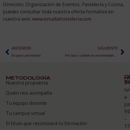
Dirección, Organización de Eventos, Pastelería y Cocina,
puedes consultar toda nuestra oferta formativa en
nuestra web:
www.estudiahosteleria.com
ANTERIOR
SIGUIENTE
El queso parmesano
Por qué y cuándo es recomendable tamizar la harina
Q
METODOLOGÍA
H
S
D
Nuestra propuesta
S
lu
Quién nos acompaña
ES
a
Tu equipo docente
ju
Te
9:
es
Tu campus virtual
–
Co
El título que reconocerá tu formación
17