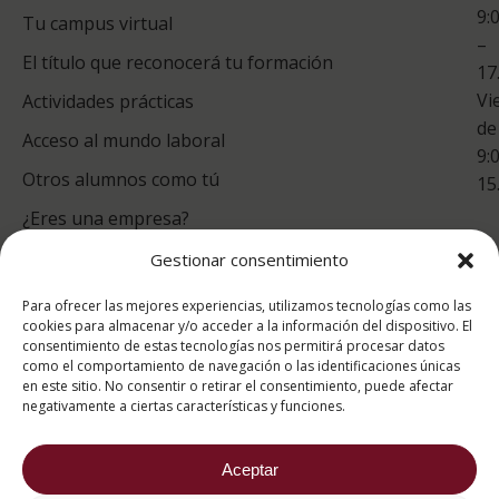
9:
es
Tu campus virtual
–
Co
El título que reconocerá tu formación
17
Vi
Actividades prácticas
de
Acceso al mundo laboral
9:
Otros alumnos como tú
15
¿Eres una empresa?
Gestionar consentimiento
puntuación para ESAH
Para ofrecer las mejores experiencias, utilizamos tecnologías como las
9.4
/10
cookies para almacenar y/o acceder a la información del dispositivo. El
consentimiento de estas tecnologías nos permitirá procesar datos
basado en
1331
como el comportamiento de navegación o las identificaciones únicas
Valoraciones soportado por
eKomi
en este sitio. No consentir o retirar el consentimiento, puede afectar
negativamente a ciertas características y funciones.
Aceptar