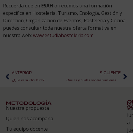
Recuerda que en
ESAH
ofrecemos una formación
específica en Hostelería, Turismo, Enología, Gestión y
Dirección, Organización de Eventos, Pastelería y Cocina,
puedes consultar toda nuestra oferta formativa en
nuestra web:
www.estudiahosteleria.com
ANTERIOR
SIGUIENTE
¿Qué es la viticultura?
Qué es y cuáles son las funciones de un wedding planner
Q
METODOLOGÍA
H
S
D
Nuestra propuesta
S
lu
Quién nos acompaña
ES
a
Tu equipo docente
ju
Te