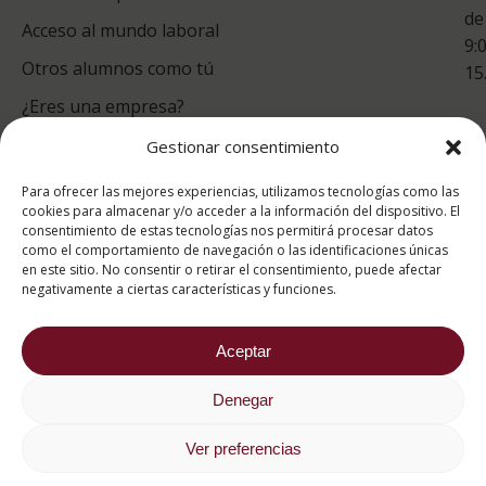
de
Acceso al mundo laboral
9:
Otros alumnos como tú
15
¿Eres una empresa?
Gestionar consentimiento
puntuación para ESAH
Para ofrecer las mejores experiencias, utilizamos tecnologías como las
9.4
/10
cookies para almacenar y/o acceder a la información del dispositivo. El
consentimiento de estas tecnologías nos permitirá procesar datos
basado en
1331
como el comportamiento de navegación o las identificaciones únicas
Valoraciones soportado por
eKomi
en este sitio. No consentir o retirar el consentimiento, puede afectar
negativamente a ciertas características y funciones.
Aceptar
Denegar
2026 ® Estudios Superiores Abiertos de Hostelería
682 734 562
Ver preferencias
Aviso Legal
Política de cookies
Política de privacidad