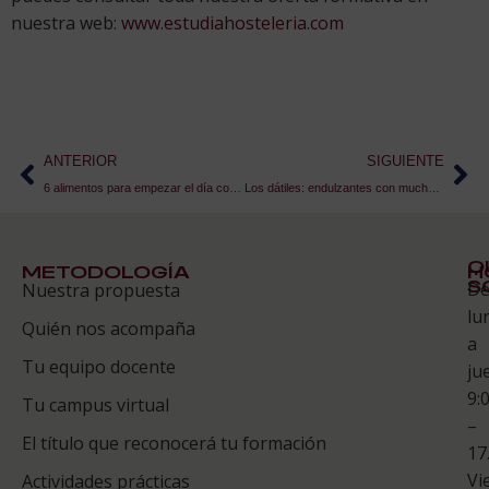
nuestra web:
www.estudiahosteleria.com
ANTERIOR
SIGUIENTE
6 alimentos para empezar el día con energía
Los dátiles: endulzantes con mucha historia
Q
METODOLOGÍA
H
S
D
Nuestra propuesta
S
lu
Quién nos acompaña
ES
a
Tu equipo docente
ju
Te
9:
es
Tu campus virtual
–
Co
El título que reconocerá tu formación
17
Vi
Actividades prácticas