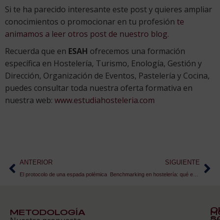
Si te ha parecido interesante este post y quieres ampliar
conocimientos o promocionar en tu profesión
te
animamos a leer otros post de nuestro blog.
Recuerda que en
ESAH
ofrecemos una formación
específica en Hostelería, Turismo, Enología, Gestión y
Dirección, Organización de Eventos, Pastelería y Cocina,
puedes consultar toda nuestra oferta formativa en
nuestra web:
www.estudiahosteleria.com
ANTERIOR
SIGUIENTE
El protocolo de una espada polémica
Benchmarking en hostelería: qué es y cómo aplicarlo
Q
METODOLOGÍA
H
S
D