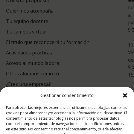
Nuestra propuesta
S
lu
Quién nos acompaña
ES
a
Tu equipo docente
ju
Te
9:
es
Tu campus virtual
–
Co
El título que reconocerá tu formación
17
Vi
Actividades prácticas
de
Acceso al mundo laboral
9:
Otros alumnos como tú
15
¿Eres una empresa?
Gestionar consentimiento
puntuación para ESAH
Para ofrecer las mejores experiencias, utilizamos tecnologías como las
9.4
/10
cookies para almacenar y/o acceder a la información del dispositivo. El
consentimiento de estas tecnologías nos permitirá procesar datos
basado en
1331
como el comportamiento de navegación o las identificaciones únicas
Valoraciones soportado por
eKomi
en este sitio. No consentir o retirar el consentimiento, puede afectar