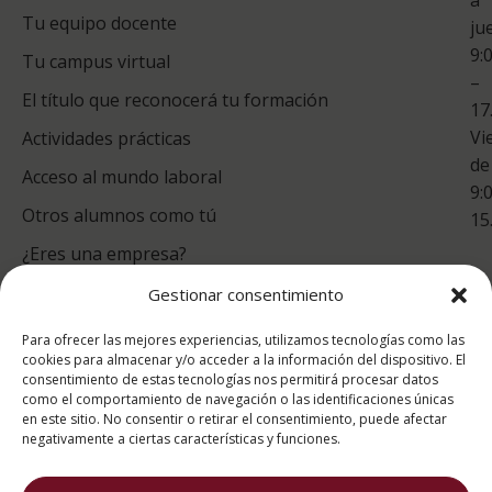
Tu equipo docente
ju
Te
9:
es
Tu campus virtual
–
Co
El título que reconocerá tu formación
17
Vi
Actividades prácticas
de
Acceso al mundo laboral
9:
Otros alumnos como tú
15
¿Eres una empresa?
Gestionar consentimiento
puntuación para ESAH
Para ofrecer las mejores experiencias, utilizamos tecnologías como las
9.4
/10
cookies para almacenar y/o acceder a la información del dispositivo. El
consentimiento de estas tecnologías nos permitirá procesar datos
basado en
1331
como el comportamiento de navegación o las identificaciones únicas
Valoraciones soportado por
eKomi
en este sitio. No consentir o retirar el consentimiento, puede afectar
negativamente a ciertas características y funciones.