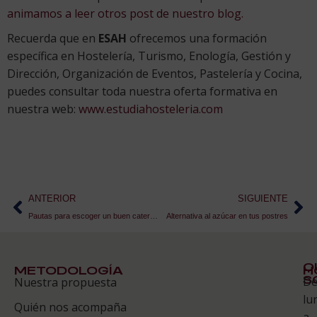
animamos a leer otros post de nuestro blog.
Recuerda que en
ESAH
ofrecemos una formación
específica en Hostelería, Turismo, Enología, Gestión y
Dirección, Organización de Eventos, Pastelería y Cocina,
puedes consultar toda nuestra oferta formativa en
nuestra web:
www.estudiahosteleria.com
ANTERIOR
SIGUIENTE
Pautas para escoger un buen catering
Alternativa al azúcar en tus postres
Q
METODOLOGÍA
H
S
D
Nuestra propuesta
S
lu
Quién nos acompaña
ES
a