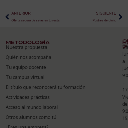
ANTERIOR
SIGUIENTE
Oferta segura de setas en tu restaurante
Postres de otoño
Q
METODOLOGÍA
H
S
D
Nuestra propuesta
S
lu
Quién nos acompaña
ES
a
Tu equipo docente
ju
Te
9:
es
Tu campus virtual
–
Co
El título que reconocerá tu formación
17
Vi
Actividades prácticas
de
Acceso al mundo laboral
9:
Otros alumnos como tú
15
¿Eres una empresa?