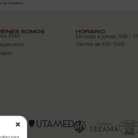
r de Pastelería
IÉNES SOMOS
HORARIO
mos ESAH
De lunes a jueves: 9:00 – 17
Viernes de 9:00-15.00
esperamos
tacto
 ESAH
ookies para