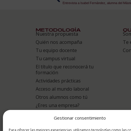
Entrevista a Isabel Fernández, alumna del Máste
METODOLOGÍA
QU
Nuestra propuesta
So
Quién nos acompaña
Te 
Tu equipo docente
Con
Tu campus virtual
El título que reconocerá tu
formación
Actividades prácticas
Acceso al mundo laboral
Otros alumnos como tú
¿Eres una empresa?
Gestionar consentimiento
puntuación para
Para ofrecer las mejores experiencias, utilizamos tecnologías como las c