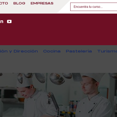
CTO
BLOG
EMPRESAS
ión y Dirección
Cocina
Pastelería
Turism