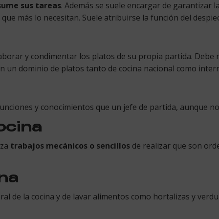
asume sus tareas
. Además se suele encargar de garantizar l
 que más lo necesitan. Suele atribuirse la función del despie
aborar y condimentar los platos de su propia partida. Debe re
n un dominio de platos tanto de cocina nacional como intern
funciones y conocimientos que un jefe de partida, aunque no
ocina
iza
trabajos mecánicos o sencillos
de realizar que son ord
ina
al de la cocina y de lavar alimentos como hortalizas y verdur