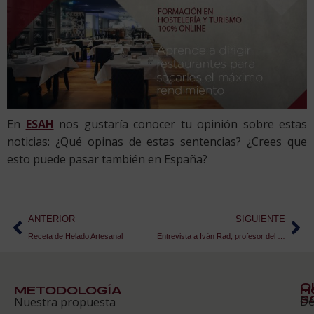
En
ESAH
nos gustaría conocer tu opinión sobre estas
noticias: ¿Qué opinas de estas sentencias? ¿Crees que
esto puede pasar también en España?
ANTERIOR
SIGUIENTE
Receta de Helado Artesanal
Entrevista a Iván Rad, profesor del área de Planificación Estratégica y Gestión de la calidad
Q
METODOLOGÍA
H
S
D
Nuestra propuesta
S