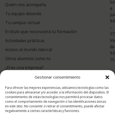
lu
Quién nos acompaña
ES
a
Tu equipo docente
ju
Te
9:
es
Tu campus virtual
–
Co
El título que reconocerá tu formación
17
Vi
Actividades prácticas
de
Acceso al mundo laboral
9:
Otros alumnos como tú
15
¿Eres una empresa?
Gestionar consentimiento
puntuación para ESAH
Para ofrecer las mejores experiencias, utilizamos tecnologías como las
9.4
/10
cookies para almacenar y/o acceder a la información del dispositivo. El
consentimiento de estas tecnologías nos permitirá procesar datos
basado en
1331
como el comportamiento de navegación o las identificaciones únicas
Valoraciones soportado por
eKomi
en este sitio. No consentir o retirar el consentimiento, puede afectar
negativamente a ciertas características y funciones.