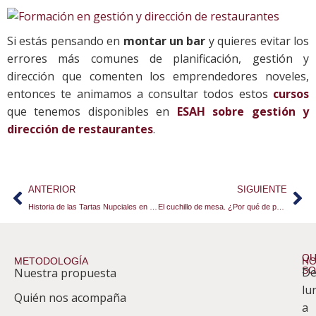
Si estás pensando en
montar un bar
y quieres evitar los
errores más comunes de planificación, gestión y
dirección que comenten los emprendedores noveles,
entonces te animamos a consultar todos estos
cursos
que tenemos disponibles en
ESAH sobre gestión y
dirección de restaurantes
.
ANTERIOR
SIGUIENTE
Historia de las Tartas Nupciales en la Realeza Española
El cuchillo de mesa. ¿Por qué de punta redonda?
QU
METODOLOGÍA
HO
S
D
Nuestra propuesta
S
lu
Quién nos acompaña
ES
a