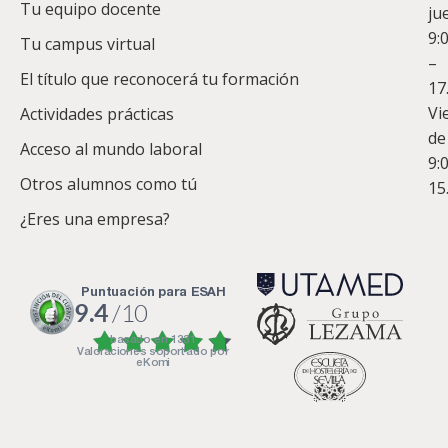
Tu equipo docente
ju
Te
9:
es
Tu campus virtual
–
Co
El título que reconocerá tu formación
17
Vi
Actividades prácticas
de
Acceso al mundo laboral
9:
Otros alumnos como tú
15
¿Eres una empresa?
puntuación para ESAH
9.4
/10
basado en
1331
Valoraciones soportado por
eKomi