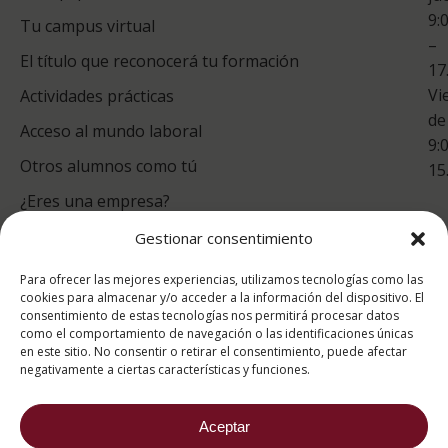
9:
es
Tu campus virtual
–
Co
El título que reconocerá tu formación
17
Vi
Actividades prácticas
de
Acceso al mundo laboral
9:
Otros alumnos como tú
15
¿Eres una empresa?
Gestionar consentimiento
puntuación para ESAH
Para ofrecer las mejores experiencias, utilizamos tecnologías como las
9.4
/10
cookies para almacenar y/o acceder a la información del dispositivo. El
consentimiento de estas tecnologías nos permitirá procesar datos
basado en
1331
como el comportamiento de navegación o las identificaciones únicas
Valoraciones soportado por
eKomi
en este sitio. No consentir o retirar el consentimiento, puede afectar
negativamente a ciertas características y funciones.
Aceptar