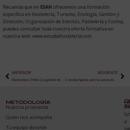
Recuerda que en
ESAH
ofrecemos una formación
específica en Hostelería, Turismo, Enología, Gestión y
Dirección, Organización de Eventos, Pastelería y Cocina,
puedes consultar toda nuestra oferta formativa en
nuestra web:
www.estudiahosteleria.com
ANTERIOR
SIGUIENTE
Masterclass Online | La gestión de la salud integral en profesionales de la Hostelería
2 recetas ligeras para la cuesta de enero
Q
METODOLOGÍA
H
S
D
Nuestra propuesta
S
lu
Quién nos acompaña
ES
a
Tu equipo docente
ju
Te