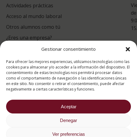
Vi
Actividades prácticas
de
Acceso al mundo laboral
9:
Otros alumnos como tú
15
¿Eres una empresa?
Gestionar consentimiento
puntuación para ESAH
Para ofrecer las mejores experiencias, utilizamos tecnologías como las
9.4
/10
cookies para almacenar y/o acceder a la información del dispositivo. El
consentimiento de estas tecnologías nos permitirá procesar datos
basado en
1331
como el comportamiento de navegación o las identificaciones únicas
Valoraciones soportado por
eKomi
en este sitio. No consentir o retirar el consentimiento, puede afectar
negativamente a ciertas características y funciones.
Aceptar
Denegar
2026 ® Estudios Superiores Abiertos de Hostelería
682 734 562
Ver preferencias
Aviso Legal
Política de cookies