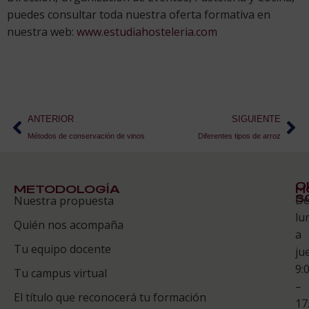
puedes consultar toda nuestra oferta formativa en
nuestra web:
www.estudiahosteleria.com
ANTERIOR
SIGUIENTE
Métodos de conservación de vinos
Diferentes tipos de arroz
Q
METODOLOGÍA
H
S
D
Nuestra propuesta
S
lu
Quién nos acompaña
ES
a
Tu equipo docente
ju
Te
9:
es
Tu campus virtual
–
Co
El título que reconocerá tu formación
17