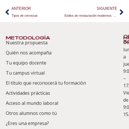
ANTERIOR
SIGUIENTE
Tipos de cervezas
Estilos de restauración modernos: Foodtrucks
Q
METODOLOGÍA
H
S
D
Nuestra propuesta
S
lu
Quién nos acompaña
ES
a
Tu equipo docente
ju
Te
9:
es
Tu campus virtual
–
Co
El título que reconocerá tu formación
17
Vi
Actividades prácticas
de
Acceso al mundo laboral
9:
Otros alumnos como tú
15
¿Eres una empresa?