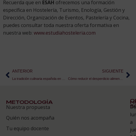
Recuerda que en
ESAH
ofrecemos una formación
específica en Hostelería, Turismo, Enología, Gestión y
Dirección, Organización de Eventos, Pastelería y Cocina,
puedes consultar toda nuestra oferta formativa en
nuestra web:
www.estudiahosteleria.com
ANTERIOR
SIGUIENTE
La tradición culinaria española en Google Arts
Cómo reducir el desperdicio alimentario en hostelería
Q
METODOLOGÍA
H
S
D
Nuestra propuesta
S
lu
Quién nos acompaña
ES
a
Tu equipo docente
ju
Te