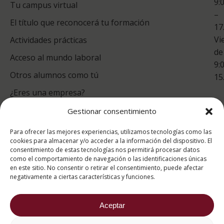
9:
es
Tu campus virtual
–
Co
El título que reconocerá tu formación
17
Vi
Actividades prácticas
de
Acceso al mundo laboral
9:
Otros alumnos como tú
15
¿Eres una empresa?
Gestionar consentimiento
puntuación para ESAH
Para ofrecer las mejores experiencias, utilizamos tecnologías como las
9.4
/10
cookies para almacenar y/o acceder a la información del dispositivo. El
consentimiento de estas tecnologías nos permitirá procesar datos
basado en
1331
como el comportamiento de navegación o las identificaciones únicas
Valoraciones soportado por
eKomi
en este sitio. No consentir o retirar el consentimiento, puede afectar
negativamente a ciertas características y funciones.
Aceptar