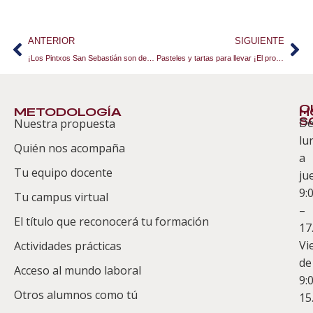
ANTERIOR
SIGUIENTE
¡Los Pintxos San Sebastián son declarados la mejor experiencia gastronómica del mundo!
Pasteles y tartas para llevar ¡El producto estrella que buscan comprar los turistas!
Q
METODOLOGÍA
H
S
D
Nuestra propuesta
S
lu
Quién nos acompaña
ES
a
Tu equipo docente
ju
Te
9:
es
Tu campus virtual
–
Co
El título que reconocerá tu formación
17
Vi
Actividades prácticas
de
Acceso al mundo laboral
9:
Otros alumnos como tú
15