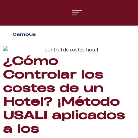
Áreas formativas
Campus
Gestión y Dirección
Organización de Eventos
¿Cómo
Controlar los
costes de un
Hotel? ¡Método
USALI aplicados
a los