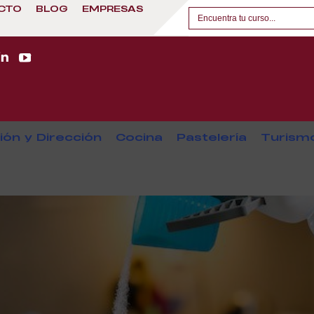
CTO
BLOG
EMPRESAS
ión y Dirección
Cocina
Pastelería
Turism