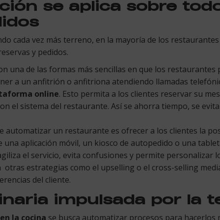
ión se aplica sobre todo
didos
o cada vez más terreno, en la mayoría de los restaurantes 
 reservas y pedidos.
son una de las formas más sencillas en que los restaurante
ner a un anfitrión o anfitriona atendiendo llamadas telefóni
taforma online
. Esto permita a los clientes reservar su me
con el sistema del restaurante. Así se ahorra tiempo, se evit
e automatizar un restaurante es ofrecer a los clientes la po
de una aplicación móvil, un kiosco de autopedido o una table
agiliza el servicio, evita confusiones y permite personalizar
otras estrategias como el upselling o el cross-selling medi
erencias del cliente.
inaria impulsada por la t
 en la cocina
se busca automatizar procesos para hacerlos 