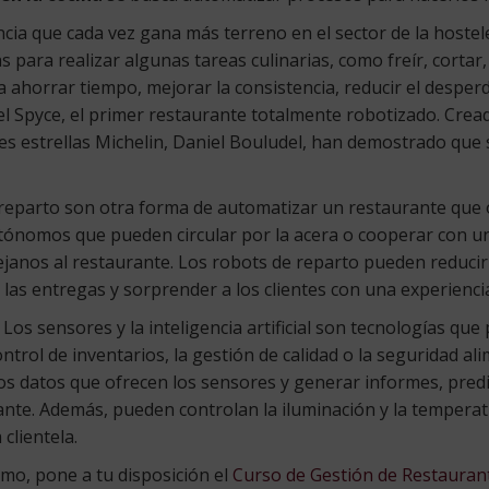
cia que cada vez gana más terreno en el sector de la hostele
 para realizar algunas tareas culinarias, como freír, cortar
a ahorrar tiempo, mejorar la consistencia, reducir el desperdi
el Spyce, el primer restaurante totalmente robotizado. Cread
res estrellas Michelin, Daniel Bouludel, han demostrado que
 reparto son otra forma de automatizar un restaurante que o
autónomos que pueden circular por la acera o cooperar con u
ejanos al restaurante. Los robots de reparto pueden reducir
 las entregas y sorprender a los clientes con una experienci
: Los sensores y la inteligencia artificial son tecnologías q
trol de inventarios, la gestión de calidad o la seguridad a
ar los datos que ofrecen los sensores y generar informes, pr
rante. Además, pueden controlan la iluminación y la temper
clientela.
smo, pone a tu disposición el
Curso de Gestión de Restauran