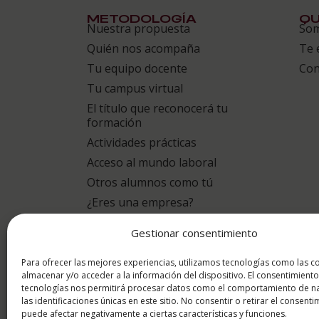
METODOLOGÍA
QU
Nuestra propuesta
So
Quién nos acompaña
Te 
Tu equipo docente
Con
Tu campus virtual
El título que reconocerá tu
formación
Actividades prácticas
Acceso al mundo laboral
Otros alumnos como tú
¿Eres una empresa?
Gestionar consentimiento
puntuación para
9.4
/10
Para ofrecer las mejores experiencias, utilizamos tecnologías como las c
almacenar y/o acceder a la información del dispositivo. El consentimiento
tecnologías nos permitirá procesar datos como el comportamiento de n
basado en
1331 Valoracion
las identificaciones únicas en este sitio. No consentir o retirar el consenti
por eKomi
puede afectar negativamente a ciertas características y funciones.