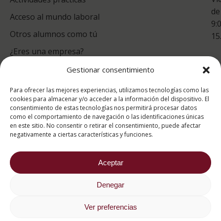
de
Acceso al mundo laboral
9:
Otros alumnos como tú
15
¿Eres una empresa?
Gestionar consentimiento
puntuación para ESAH
Para ofrecer las mejores experiencias, utilizamos tecnologías como las
9.4
/10
cookies para almacenar y/o acceder a la información del dispositivo. El
consentimiento de estas tecnologías nos permitirá procesar datos
basado en
1331
como el comportamiento de navegación o las identificaciones únicas
Valoraciones soportado por
eKomi
en este sitio. No consentir o retirar el consentimiento, puede afectar
negativamente a ciertas características y funciones.
Aceptar
Denegar
2026 ® Estudios Superiores Abiertos de Hostelería
682 734 562
Ver preferencias
Aviso Legal
Política de cookies