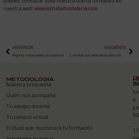
puedes consultar toda nuestra oferta formativa en
nuestra web:
www.estudiahosteleria.com
ANTERIOR
SIGUIENTE
Mejores restaurantes de sushi del mundo
2 recetas con almendras para chuparse los dedos
Q
METODOLOGÍA
H
S
D
Nuestra propuesta
S
lu
Quién nos acompaña
ES
a
Tu equipo docente
ju
Te
9:
es
Tu campus virtual
–
Co
El título que reconocerá tu formación
17
Vi
Actividades prácticas