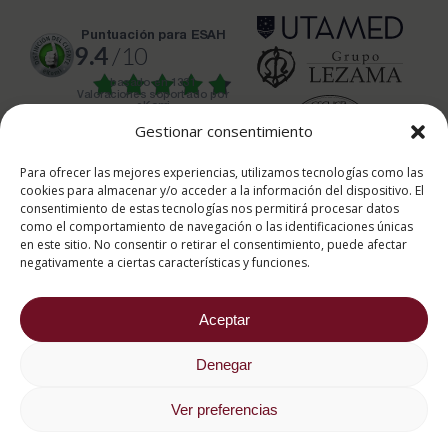
puntuación para ESAH
9.4
/10
basado en
1331
Valoraciones soportado por
eKomi
Gestionar consentimiento
Para ofrecer las mejores experiencias, utilizamos tecnologías como las
cookies para almacenar y/o acceder a la información del dispositivo. El
consentimiento de estas tecnologías nos permitirá procesar datos
como el comportamiento de navegación o las identificaciones únicas
2026 ® Estudios Superiores Abiertos de Hostelería
en este sitio. No consentir o retirar el consentimiento, puede afectar
682 734 562
negativamente a ciertas características y funciones.
Aviso Legal
Política de cookies
Política de privacidad
Aceptar
Denegar
Ver preferencias