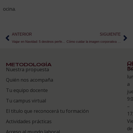
ocina.
ANTERIOR
SIGUIENTE
Viajar en Navidad: 5 destinos perfectos
Cómo cuidar la imagen corporativa de tu restaurante
Q
METODOLOGÍA
H
S
D
Nuestra propuesta
S
lu
Quién nos acompaña
ES
a
Tu equipo docente
ju
Te
9:
es
Tu campus virtual
–
Co
El título que reconocerá tu formación
17
Vi
Actividades prácticas
de
Acceso al mundo laboral