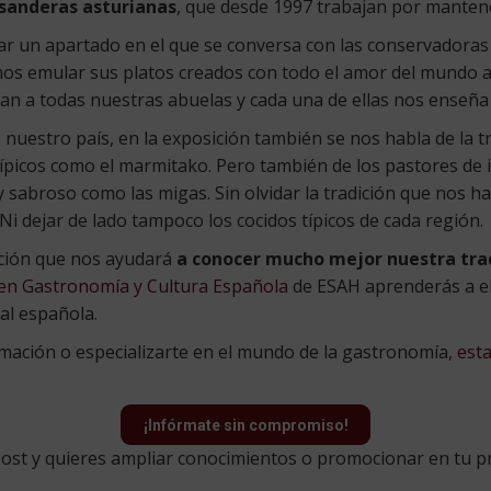
isanderas asturianas
, que desde 1997 trabajan por mantene
ar un apartado en el que se conversa con las conservadoras 
s emular sus platos creados con todo el amor del mundo a 
an a todas nuestras abuelas y cada una de ellas nos enseña 
 nuestro país, en la exposición también se nos habla de la t
picos como el marmitako. Pero también de los pastores de in
 sabroso como las migas. Sin olvidar la tradición que nos h
i dejar de lado tampoco los cocidos típicos de cada región.
sición que nos ayudará
a conocer mucho mejor nuestra trad
en Gastronomía y Cultura Española
de ESAH aprenderás a el
al española.
formación o especializarte en el mundo de la gastronomía,
esta
¡Infórmate sin compromiso!
 post y quieres ampliar conocimientos o promocionar en tu 