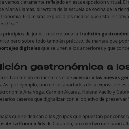
uda vemos claramente reflejado en esta exposición virtual. El c
de María Llamas, directora de la escuela de cocina de la tien
ronomía. Ella misma explicó a los medios que esta iniciativa
pectivas
”.
 principios de junio, recorre toda la
tradición gastronómi
ico pero sobre todo también práctico, de manera que podr
portajes digitales
que se unen a los anteriores y que conti
dición gastronómica a lo
ores han tenido en mente es el de
acercar a las nuevas gen
Así por ejemplo, uno de los apartados de la exposición es e
tronomía Ana Vega, Carmen Alcaraz, Helena Vaello y Gabrie
arios caseros que digitalizan con el objetivo de preservar 
ajos que se dedican a los grupos que apuestan por conserv
ras
de La Cuina a Sils
de Cataluña, un colectivo que nació all