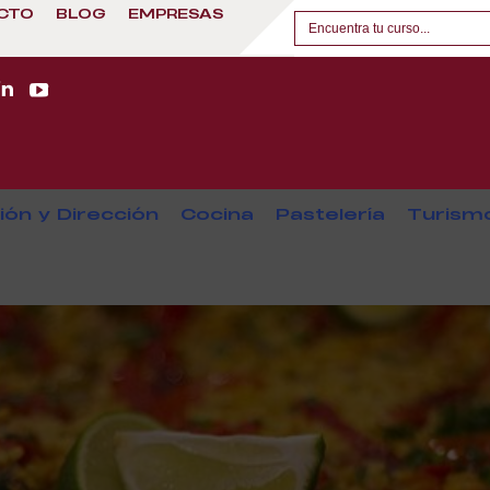
CTO
BLOG
EMPRESAS
ión y Dirección
Cocina
Pastelería
Turism