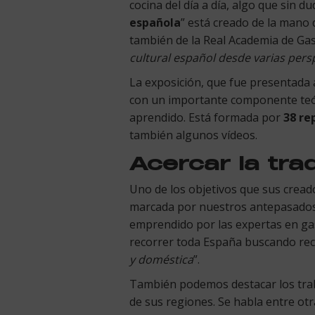
cocina del día a día, algo que sin d
española
” está creado de la mano 
también de la Real Academia de Gast
cultural español desde varias pers
La exposición, que fue presentada a
con un importante componente teór
aprendido. Está formada por
38 re
también algunos vídeos.
Acercar la tra
Uno de los objetivos que sus cread
marcada por nuestros antepasados. 
emprendido por las expertas en gas
recorrer toda España buscando recet
y doméstica
”.
También podemos destacar los trab
de sus regiones. Se habla entre ot