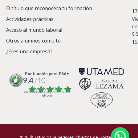
–
Co
El título que reconocerá tu formación
17
Vi
Actividades prácticas
de
Acceso al mundo laboral
9:
Otros alumnos como tú
15
¿Eres una empresa?
puntuación para ESAH
9.4
/10
basado en
1331
Valoraciones soportado por
eKomi
2026 ® Estudios Superiores Abiertos de Hostelería