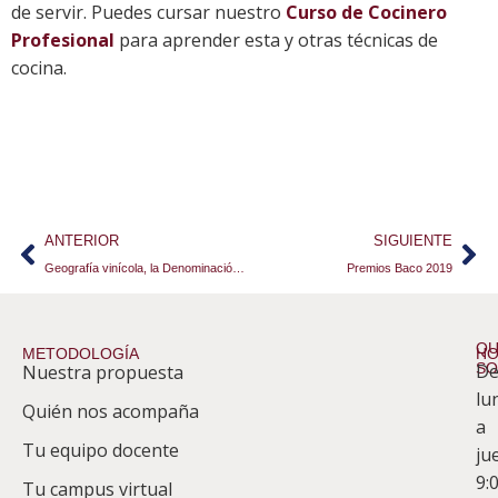
de servir. Puedes cursar nuestro
Curso de Cocinero
Profesional
para aprender esta y otras técnicas de
cocina.
ANTERIOR
SIGUIENTE
Geografía vinícola, la Denominación de Origen
Premios Baco 2019
QU
METODOLOGÍA
HO
S
D
Nuestra propuesta
S
lu
Quién nos acompaña
ES
a
Tu equipo docente
ju
Te
9:
es
Tu campus virtual