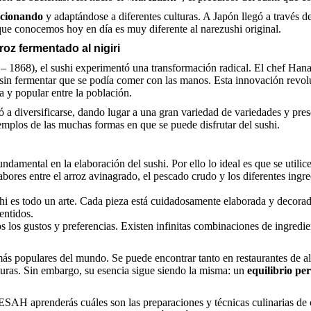
cionando
y adaptándose a diferentes culturas. A Japón llegó a través d
que conocemos hoy en día es muy diferente al narezushi original.
roz fermentado al nigiri
– 1868), el sushi experimentó una transformación radical. El chef Hanay
sin fermentar que se podía comer con las manos. Esta innovación revol
a y popular entre la población.
 a diversificarse, dando lugar a una gran variedad de variedades y pres
mplos de las muchas formas en que se puede disfrutar del sushi.
ndamental en la elaboración del sushi. Por ello lo ideal es que se utilic
ores entre el arroz avinagrado, el pescado crudo y los diferentes ingred
hi es todo un arte. Cada pieza está cuidadosamente elaborada y decorad
entidos.
s los gustos y preferencias. Existen infinitas combinaciones de ingredi
 más populares del mundo. Se puede encontrar tanto en restaurantes de a
turas. Sin embargo, su esencia sigue siendo la misma: un
equilibrio pe
SAH aprenderás cuáles son las preparaciones y técnicas culinarias de c