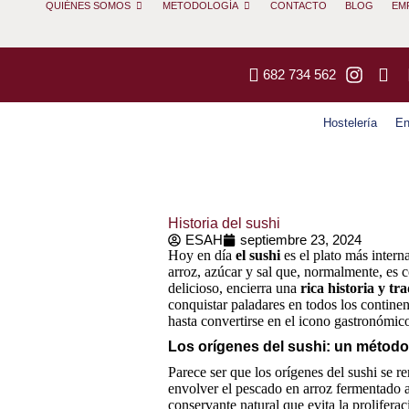
QUIÉNES SOMOS
METODOLOGÍA
CONTACTO
BLOG
EM
682 734 562
Hostelería
En
Historia del sushi
ESAH
septiembre 23, 2024
Hoy en día
el sushi
es el plato más inter
arroz, azúcar y sal que, normalmente, es 
delicioso, encierra una
rica historia y tr
conquistar paladares en todos los continen
hasta convertirse en el icono gastronómi
Los orígenes del sushi: un métod
Parece ser que los orígenes del sushi se r
envolver el pescado en arroz fermentado a
conservante natural que evita la proliferac