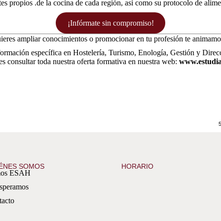
tes propios .de la cocina de cada región, así como su protocolo de alim
¡Infórmate sin compromiso!
 quieres ampliar conocimientos o promocionar en tu profesión
te animamos
rmación específica en Hostelería, Turismo, Enología, Gestión y Direcc
s consultar toda nuestra oferta formativa en nuestra web:
www.estudia
ÉNES SOMOS
HORARIO
os ESAH
esperamos
tacto