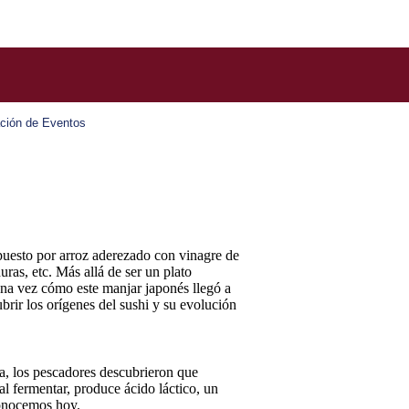
ción de Eventos
puesto por arroz aderezado con vinagre de
ras, etc. Más allá de ser un plato
una vez cómo este manjar japonés llegó a
brir los orígenes del sushi y su evolución
ca, los pescadores descubrieron que
l fermentar, produce ácido láctico, un
conocemos hoy.