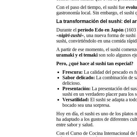
Con el paso del tiempo, el sushi fue
evolu
gastronomía local. Sin embargo, el sushi 
La transformación del sushi: del ar
Durante el
período Edo en Japón
(1603 
«
nigiri-zushi
«, una nueva forma de sushi 
sushi, convirtiéndolo en una comida rápid
A partir de ese momento, el sushi comenzó
uramaki y el temaki
son solo algunos eje
Pero, ¿qué hace al sushi tan especial?
Frescura:
La calidad del pescado es fu
Sabor delicado:
La combinación de sab
delicioso.
Presentación:
La presentación del sus
sushi en un verdadero placer para los s
Versatilidad:
El sushi se adapta a todo
bocado sea una sorpresa.
Hoy en día, el sushi es uno de los platos
ha adaptado a los gustos de diferentes cul
entre sabor y salud.
Con el
Curso de Cocina Internacional
de E