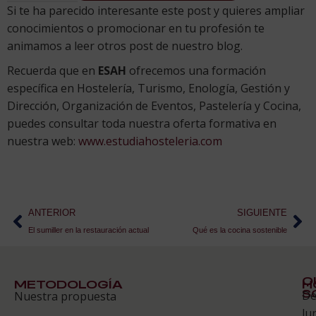
Si te ha parecido interesante este post y quieres ampliar
conocimientos o promocionar en tu profesión te
animamos a leer otros post de nuestro blog.
Recuerda que en
ESAH
ofrecemos una formación
específica en Hostelería, Turismo, Enología, Gestión y
Dirección, Organización de Eventos, Pastelería y Cocina,
puedes consultar toda nuestra oferta formativa en
nuestra web:
www.estudiahosteleria.com
ANTERIOR
SIGUIENTE
El sumiller en la restauración actual
Qué es la cocina sostenible
Q
METODOLOGÍA
H
S
D
Nuestra propuesta
S
lu