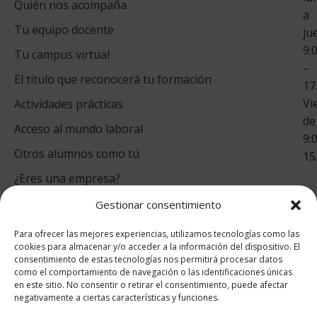
Quién nos acompaña
ES
a
Tu equipo docente
ju
Te
9:
es
Tu campus virtual
–
Co
El título que reconocerá tu formación
17
Vi
Actividades prácticas
de
Acceso al mundo laboral
9:
Otros alumnos como tú
15
¿Eres una empresa?
Gestionar consentimiento
puntuación para ESAH
Para ofrecer las mejores experiencias, utilizamos tecnologías como las
9.4
/10
cookies para almacenar y/o acceder a la información del dispositivo. El
consentimiento de estas tecnologías nos permitirá procesar datos
basado en
1331
como el comportamiento de navegación o las identificaciones únicas
Valoraciones soportado por
eKomi
en este sitio. No consentir o retirar el consentimiento, puede afectar
negativamente a ciertas características y funciones.