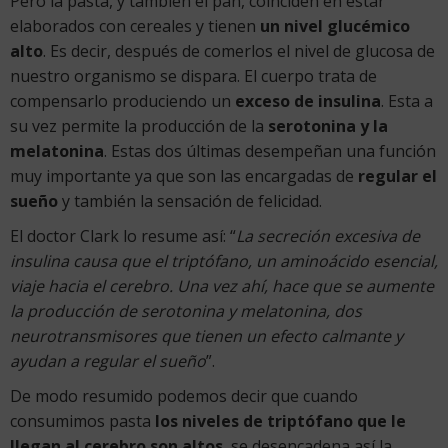
Pero la pasta, y también el pan, coinciden en estar
elaborados con cereales y tienen
un nivel glucémico
alto
. Es decir, después de comerlos el nivel de glucosa de
nuestro organismo se dispara. El cuerpo trata de
compensarlo produciendo un
exceso de insulina
. Esta a
su vez permite la producción de la
serotonina y la
melatonina
. Estas dos últimas desempeñan una función
muy importante ya que son las encargadas de
regular el
sueño
y también la sensación de felicidad.
El doctor Clark lo resume así: “
La secreción excesiva de
insulina causa que el triptófano, un aminoácido esencial,
viaje hacia el cerebro. Una vez ahí, hace que se aumente
la producción de serotonina y melatonina, dos
neurotransmisores que tienen un efecto calmante y
ayudan a regular el sueño
”.
De modo resumido podemos decir que cuando
consumimos pasta
los niveles de triptófano que le
llegan al cerebro son altos
, se desencadena así la