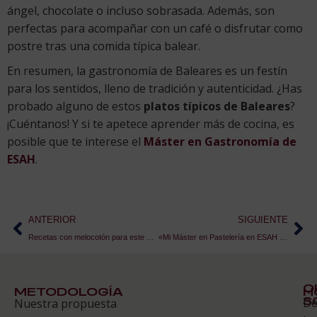
ángel, chocolate o incluso sobrasada. Además, son
perfectas para acompañar con un café o disfrutar como
postre tras una comida típica balear.
En resumen, la gastronomía de Baleares es un festín
para los sentidos, lleno de tradición y autenticidad. ¿Has
probado alguno de estos
platos típicos de Baleares
?
¡Cuéntanos! Y si te apetece aprender más de cocina, es
posible que te interese el
Máster en Gastronomía de
ESAH
.
ANTERIOR
SIGUIENTE
Recetas con melocotón para este verano
«Mi Máster en Pastelería en ESAH fue una montaña rusa de emociones»
Q
METODOLOGÍA
H
S
D
Nuestra propuesta
S