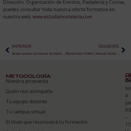
Dirección, Organización de Eventos, Pastelería y Cocina,
puedes consultar toda nuestra oferta formativa en
nuestra web:
www.estudiahosteleria.com
ANTERIOR
SIGUIENTE
Atraer turistas con bienes de interés cultural
Masterclass Online | Nuevas formas de boda tras la pandemia
Q
METODOLOGÍA
H
S
D
Nuestra propuesta
S
lu
Quién nos acompaña
ES
a
Tu equipo docente
ju
Te
9:
es
Tu campus virtual
–
Co
El título que reconocerá tu formación
17