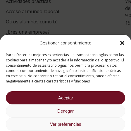
Vi
Actividades prácticas
de
Acceso al mundo laboral
9:
Otros alumnos como tú
15
¿Eres una empresa?
Gestionar consentimiento
puntuación para ESAH
Para ofrecer las mejores experiencias, utilizamos tecnologías como las
9.2
/10
cookies para almacenar y/o acceder a la información del dispositivo. El
consentimiento de estas tecnologías nos permitirá procesar datos
basado en
1332
como el comportamiento de navegación o las identificaciones únicas
Valoraciones soportado por
eKomi
en este sitio. No consentir o retirar el consentimiento, puede afectar
negativamente a ciertas características y funciones.
Aceptar
Denegar
2026 ® Estudios Superiores Abiertos de Hostelería
682 734 562
Ver preferencias
Aviso Legal
Política de cookies