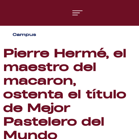
Áreas formativas
Campus
Gestión y Dirección
Organización de Eventos
Pierre Hermé, el
maestro del
macaron,
ostenta el título
de Mejor
Pastelero del
Mundo