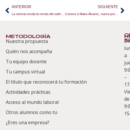
ANTERIOR
SIGUIENTE
La ciencia revela la receta del salmorejo perfecto
Conoce a Maira Álvarez, nueva profesora del Curso de Wedding Planner
Q
METODOLOGÍA
H
S
D
Nuestra propuesta
S
lu
Quién nos acompaña
ES
a
Tu equipo docente
ju
Te
9:
es
Tu campus virtual
–
Co
El título que reconocerá tu formación
17
Vi
Actividades prácticas
de
Acceso al mundo laboral
9:
Otros alumnos como tú
15
¿Eres una empresa?