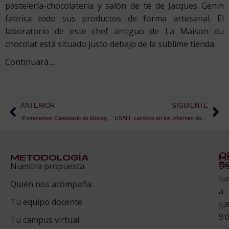
pastelería-chocolatería y salón de té de Jacques Genin
fabrica todo sus productos de forma artesanal. El
laboratorio de este chef antiguo de La Maison du
chocolat está situado justo debajo de la sublime tienda.
Continuará…
ANTERIOR
SIGUIENTE
¡Estrenamos Calendario de Monográficos ESAH 2015-2016!
USALI, cambios en los informes de explotación del sector hotelero
Q
METODOLOGÍA
H
S
D
Nuestra propuesta
S
lu
Quién nos acompaña
ES
a
Tu equipo docente
ju
Te
9:
es
Tu campus virtual