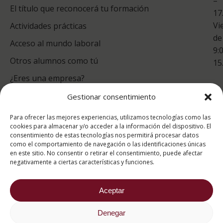
–
Co
El título que reconocerá tu formación
17
Vi
Actividades prácticas
de
Acceso al mundo laboral
9:
Otros alumnos como tú
15
¿Eres una empresa?
Gestionar consentimiento
puntuación para ESAH
Para ofrecer las mejores experiencias, utilizamos tecnologías como las
9.4
/10
cookies para almacenar y/o acceder a la información del dispositivo. El
consentimiento de estas tecnologías nos permitirá procesar datos
basado en
1331
como el comportamiento de navegación o las identificaciones únicas
Valoraciones soportado por
eKomi
en este sitio. No consentir o retirar el consentimiento, puede afectar
negativamente a ciertas características y funciones.
Aceptar
Denegar
2026 ® Estudios Superiores Abiertos de Hostelería