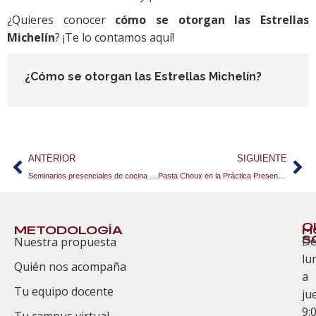
¿Quieres conocer
cómo se otorgan las Estrellas
Michelín
? ¡Te lo contamos aquí!
¿Cómo se otorgan las Estrellas Michelín?
ANTERIOR
SIGUIENTE
Seminarios presenciales de cocina y hostelería ESAH
Pasta Choux en la Práctica Presencial de Pastelería ESAH en Sevilla
Q
METODOLOGÍA
H
S
D
Nuestra propuesta
S
lu
Quién nos acompaña
ES
a
Tu equipo docente
ju
Te
9:
es