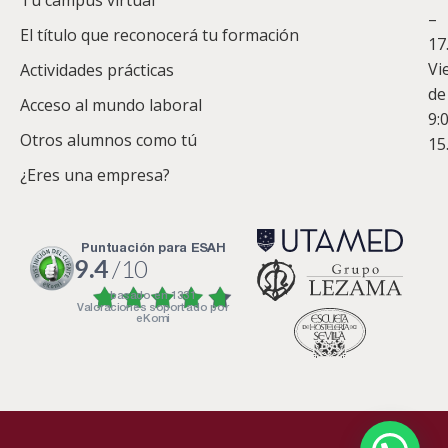
Tu campus virtual
–
Co
El título que reconocerá tu formación
17
Vi
Actividades prácticas
de
Acceso al mundo laboral
9:
Otros alumnos como tú
15
¿Eres una empresa?
puntuación para ESAH
9.4
/10
basado en
1331
Valoraciones soportado por
eKomi