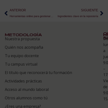
ANTERIOR
SIGUIENTE
Herramientas online para gestionar un alojamiento turístico
Ingredientes clave en la repostería
Q
METODOLOGÍA
H
S
D
Nuestra propuesta
S
lu
Quién nos acompaña
ES
a
Tu equipo docente
ju
Te
9:
es
Tu campus virtual
–
Co
El título que reconocerá tu formación
17
Vi
Actividades prácticas
de
Acceso al mundo laboral
9:
Otros alumnos como tú
15
¿Eres una empresa?