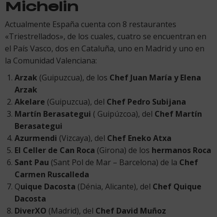
Michelin
Actualmente España cuenta con 8 restaurantes
«Triestrellados», de los cuales, cuatro se encuentran en
el País Vasco, dos en Cataluña, uno en Madrid y uno en
la Comunidad Valenciana:
Arzak
(Guipuzcua), de los
Chef
Juan María
y
Elena
Arzak
Akelare
(Guipuzcua), del
Chef
Pedro Subijana
Martín Berasategui
( Guipúzcoa), del
Chef Martín
Berasategu
i
Azurmendi
(Vizcaya), del
Chef
Eneko Atxa
El Celler de Can Roca
(Girona) de los
hermanos
Roca
Sant Pau
(Sant Pol de Mar – Barcelona) de la
Chef
Carmen Ruscalleda
Q
uique Dacosta
(Dénia, Alicante), del
Chef
Quique
Dacosta
DiverXO
(Madrid), del
Chef
David Muñoz