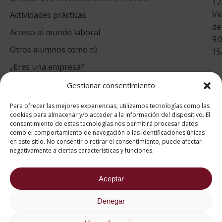
17
Vi
Actividades prácticas
de
Acceso al mundo laboral
9:
Otros alumnos como tú
15
¿Eres una empresa?
Gestionar consentimiento
puntuación para ESAH
Para ofrecer las mejores experiencias, utilizamos tecnologías como las
9.4
/10
cookies para almacenar y/o acceder a la información del dispositivo. El
consentimiento de estas tecnologías nos permitirá procesar datos
basado en
1331
como el comportamiento de navegación o las identificaciones únicas
Valoraciones soportado por
eKomi
en este sitio. No consentir o retirar el consentimiento, puede afectar
negativamente a ciertas características y funciones.
Aceptar
Denegar
2026 ® Estudios Superiores Abiertos de Hostelería
682 734 562