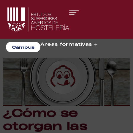
Áreas formativas
Campus
Gestión y Dirección
Organización de Eventos
¿Cómo se
otorgan las