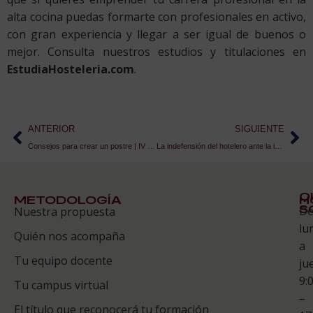
alta cocina puedas formarte con profesionales en activo,
con gran experiencia y llegar a ser igual de buenos o
mejor. Consulta nuestros estudios y titulaciones en
EstudiaHosteleria.com
.
ANTERIOR
SIGUIENTE
Consejos para crear un postre | IV Concurso de Postres ESAH
La indefensión del hotelero ante la indigesta inglesa.
Q
METODOLOGÍA
H
S
D
Nuestra propuesta
S
lu
Quién nos acompaña
ES
a
Tu equipo docente
ju
Te
9:
es
Tu campus virtual
–
Co
El título que reconocerá tu formación