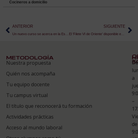
Cocineros a domicilio
ANTERIOR
SIGUIENTE
Un nuevo curso se acerca en la Escuela de Hostelería ESAH
El ‘Filete VI de Oriente’ disponible en Café de Oriente – #tapasolidariaESAH
Q
METODOLOGÍA
H
S
D
Nuestra propuesta
S
lu
Quién nos acompaña
ES
a
Tu equipo docente
ju
Te
9:
es
Tu campus virtual
–
Co
El título que reconocerá tu formación
17
Vi
Actividades prácticas
de
Acceso al mundo laboral
9: