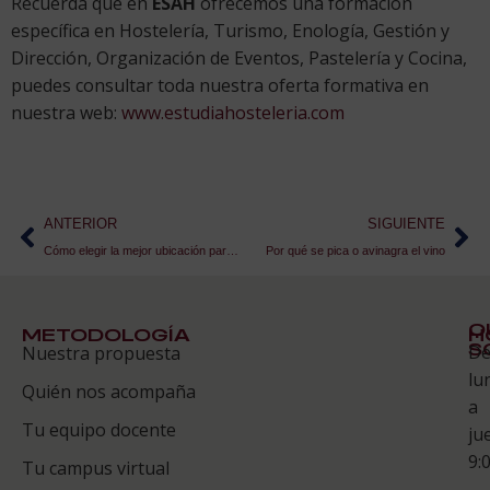
Recuerda que en
ESAH
ofrecemos una formación
específica en Hostelería, Turismo, Enología, Gestión y
Dirección, Organización de Eventos, Pastelería y Cocina,
puedes consultar toda nuestra oferta formativa en
nuestra web:
www.estudiahosteleria.com
ANTERIOR
SIGUIENTE
Cómo elegir la mejor ubicación para un evento
Por qué se pica o avinagra el vino
Q
METODOLOGÍA
H
S
D
Nuestra propuesta
S
lu
Quién nos acompaña
ES
a
Tu equipo docente
ju
Te
9:
es
Tu campus virtual
–