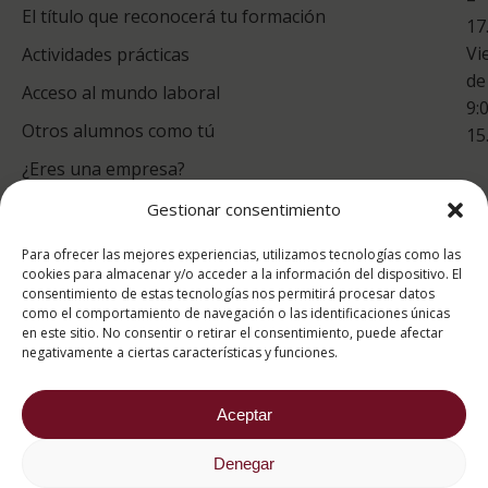
Co
El título que reconocerá tu formación
17
Vi
Actividades prácticas
de
Acceso al mundo laboral
9:
Otros alumnos como tú
15
¿Eres una empresa?
Gestionar consentimiento
puntuación para ESAH
Para ofrecer las mejores experiencias, utilizamos tecnologías como las
9.4
/10
cookies para almacenar y/o acceder a la información del dispositivo. El
consentimiento de estas tecnologías nos permitirá procesar datos
basado en
1331
como el comportamiento de navegación o las identificaciones únicas
Valoraciones soportado por
eKomi
en este sitio. No consentir o retirar el consentimiento, puede afectar
negativamente a ciertas características y funciones.
Aceptar
Denegar
2026 ® Estudios Superiores Abiertos de Hostelería